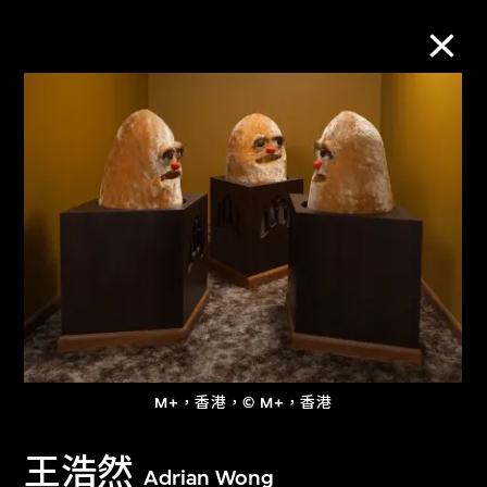
M+藏品
進一步篩選
搜索
關於M+藏品
M+，香港，© M+，香港
探索世界頂級的二十及二十一世紀視覺
文化藏品。
王浩然
Adrian Wong