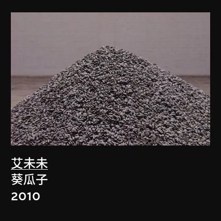
艾未未
葵瓜子
2010