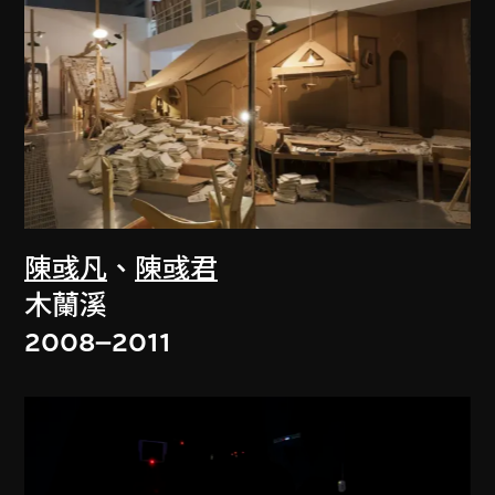
陳彧凡
、
陳彧君
木蘭溪
2008–2011