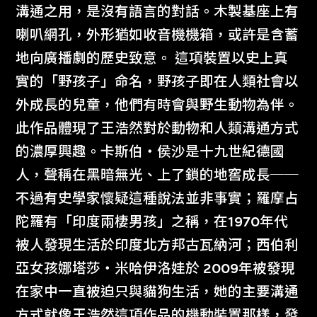
溝通之用，是沒有語言的對話。木製基座上有
喇叭網孔，外形猶如收音機機箱，或許是含蓄
地向廣播劇的歷史致意。 這項裝置以史上真
實的「野孩子」命名，野孩子即在人類社會以
外成長的兒童，他們有時會與野生動物為伴。
此作品體現了王浩然對於動物和人類溝通方式
的濃厚興趣。卡斯伯‧侯沙是十九世紀德國
人，聲稱在黑暗無光、上了鎖的地窖成長──
不過有史學家懷疑這種說法並非事實；羅摩占
陀羅有「印度兩棲男孩」之稱，在1970年代
被人發現生活於印度北方邦古瓦納河；西伯利
亞女孩娜塔莎‧米哈伊洛娃於 2009年被發現
在家中一直被迫只與貓狗生活，她的主要溝通
方式就像王浩然這項作品的機動裝置那樣，發