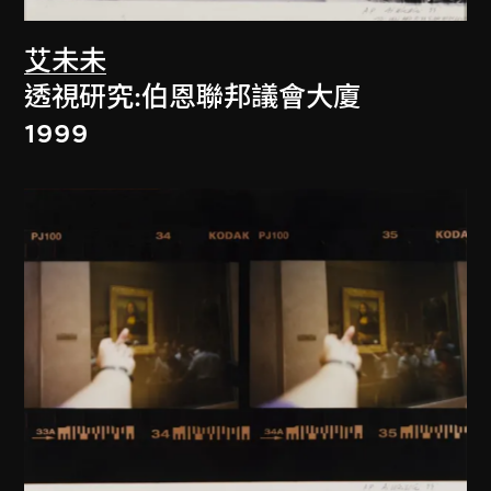
艾未未
透視研究:伯恩聯邦議會大廈
1999