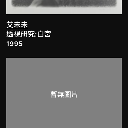
艾未未
透視研究:白宮
1995