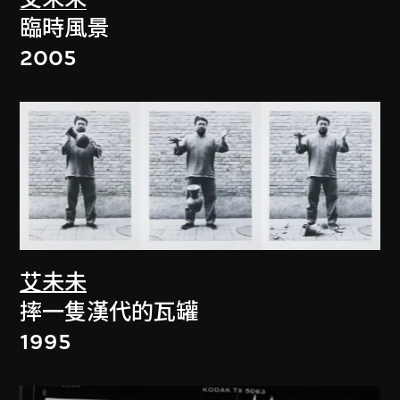
臨時風景
2005
艾未未
摔一隻漢代的瓦罐
1995