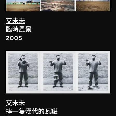
艾未未
臨時風景
2005
艾未未
摔一隻漢代的瓦罐