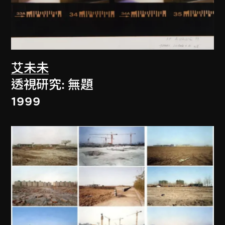
艾未未
透視研究: 無題
1999