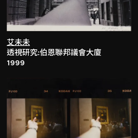
艾未未
透視研究:伯恩聯邦議會大廈
1999