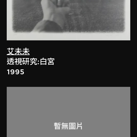
艾未未
透視研究:白宮
1995