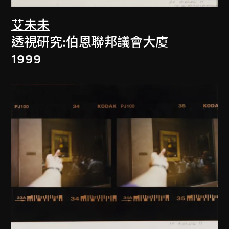
艾未未
透視研究:伯恩聯邦議會大廈
1999