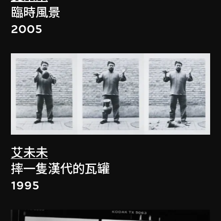
臨時風景
2005
艾未未
摔一隻漢代的瓦罐
1995