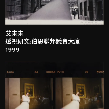
艾未未
透視研究:伯恩聯邦議會大廈
1999