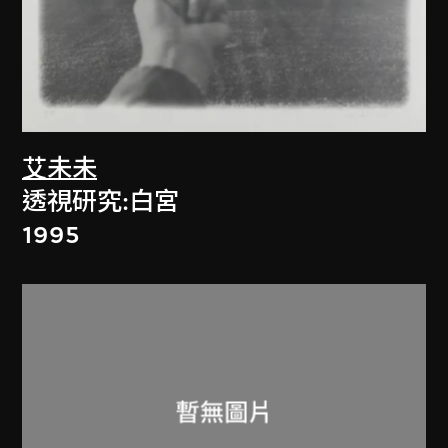
艾未未
透視研究:白宮
1995