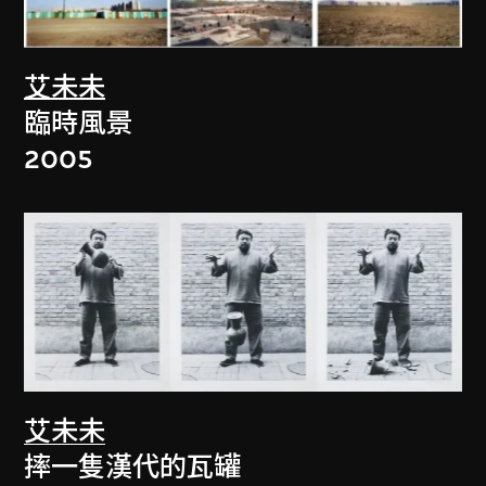
艾未未
臨時風景
2005
艾未未
摔一隻漢代的瓦罐