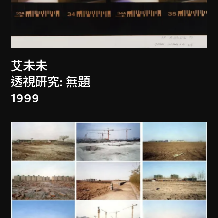
艾未未
透視研究: 無題
1999