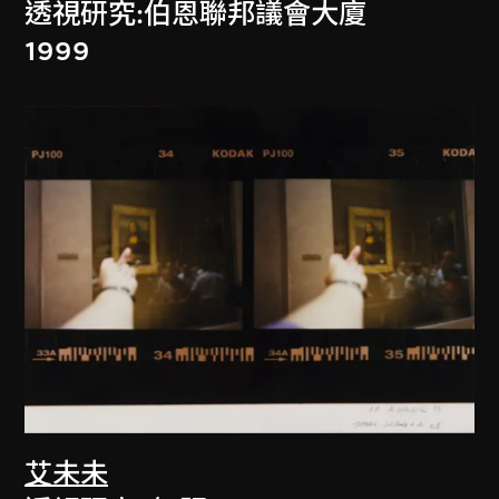
透視研究:伯恩聯邦議會大廈
1999
艾未未