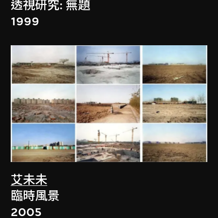
透視研究: 無題
1999
艾未未
臨時風景
2005