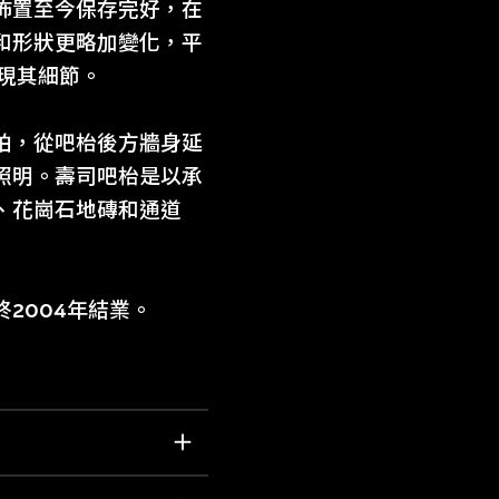
佈置至今保存完好，在
和形狀更略加變化，平
呈現其細節。
柏，從吧枱後方牆身延
照明。壽司吧枱是以承
、花崗石地磚和通道
2004年結業。