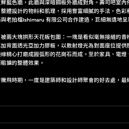
道鮮藍色牆，此牆與深暗鋼板外牆成對角。壽司吧室內
。整體設計的物料和肌理，採用豐富細膩的手法，色彩
老拍檔Ishimaru 有限公司合作建造，巨細無遺地
，被兩大塊拱形天花板包圍：一塊是看似毫無接縫的香
屬加背面透光亞加力膠板，以散射燈光為對面座位提供
邊緣精心打磨成圓弧形的花崗石而成。至於家具、電燈
而粗獷的整體效果。
騰飛時期，一度是建築師和設計師聚會的好去處，最終