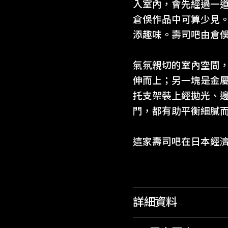
入室內，會先經過一
倉俁作品中可算少見
添趣味。壽司吧由倉俁與
氣氛親切的室內空間
伸而上；另一塊是金
托支架裝上經拋光、
門，都有助平衡細膩
這家壽司吧在日本經濟
詳細資料