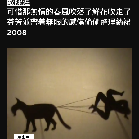
戴陳連
可惜那無情的春風吹落了鮮花吹走了
芬芳並帶着無限的感傷偷偷整理絲裙
2008
展出中