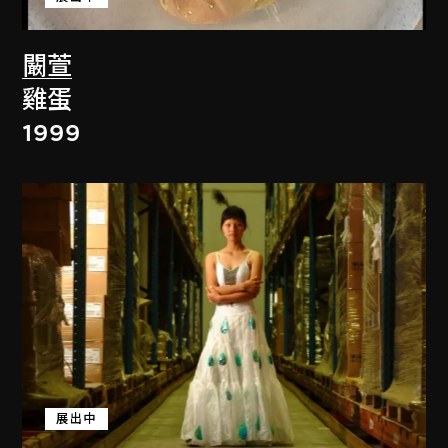
闞萱
雞蛋
1999
展出中