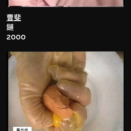
曹斐
鏈
2000
展出中