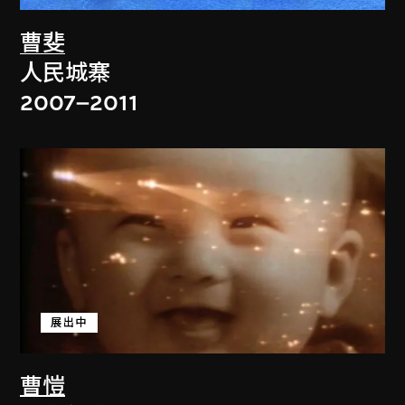
曹斐
人民城寨
2007–2011
展出中
曹愷