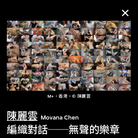
M+藏品
進一步篩選
搜索
M+，香港，© 陳麗雲
關於M+藏品
陳麗雲
探索世界頂級的二十及二十一世紀視覺
Movana Chen
文化藏品。
編織對話──無聲的樂章