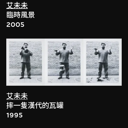
艾未未
臨時風景
2005
艾未未
摔一隻漢代的瓦罐
1995