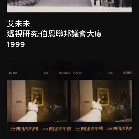
艾未未
透視研究:伯恩聯邦議會大廈
1999