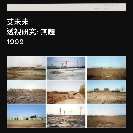
艾未未
透視研究: 無題
1999