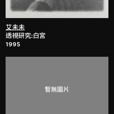
艾未未
透視研究:白宮
1995