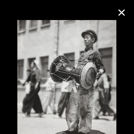
M+藏品
進一步篩選
搜索
關於M+藏品
探索世界頂級的二十及二十一世紀視覺
文化藏品。