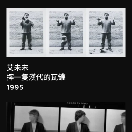
艾未未
摔一隻漢代的瓦罐
1995