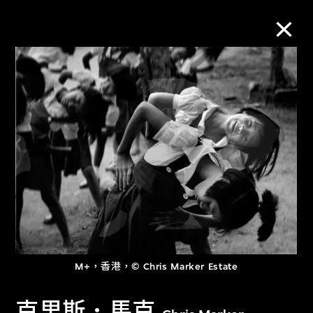
M+藏品
進一步篩選
搜索
關於M+藏品
探索世界頂級的二十及二十一世紀視覺
M+，香港，© Chris Marker Estate
文化藏品。
克里斯．馬克