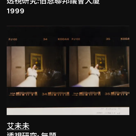
透視研究:伯恩聯邦議會大廈
1999
艾未未