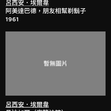
呂西安．埃爾韋
阿美達巴德，朋友相幫剃鬍子
1961
呂西安．埃爾韋