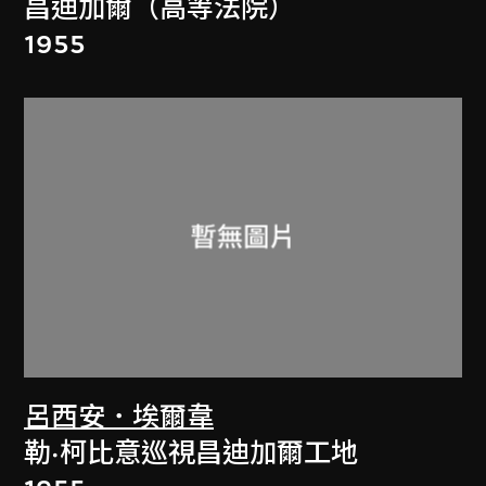
昌迪加爾（高等法院）
1955
呂西安．埃爾韋
勒·柯比意巡視昌迪加爾工地