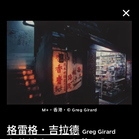
M+藏品
進一步篩選
搜索
關於M+藏品
M+，香港，© Greg Girard
探索世界頂級的二十及二十一世紀視覺
文化藏品。
格雷格．吉拉德
Greg Girard