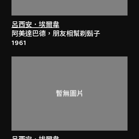
呂西安．埃爾韋
阿美達巴德，朋友相幫剃鬍子
1961