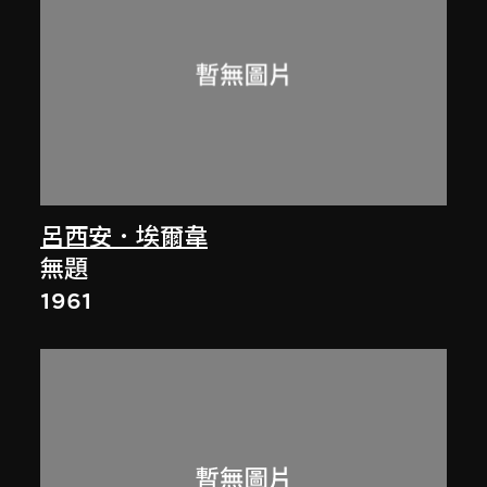
呂西安．埃爾韋
無題
1961