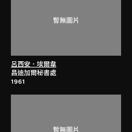
呂西安．埃爾韋
昌迪加爾秘書處
1961