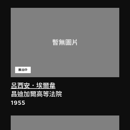
展出中
呂西安．埃爾韋
昌迪加爾高等法院
1955