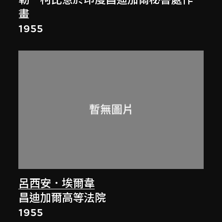
勒．柯比意於印度昌迪加爾秘書處作
畫
1955
呂西安．埃爾韋
昌迪加爾高等法院
1955