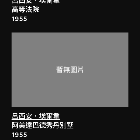
呂西安．埃爾韋
高等法院
1955
呂西安．埃爾韋
阿美達巴德秀丹別墅
1955