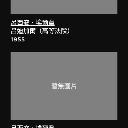
呂西安．埃爾韋
昌迪加爾（高等法院）
1955