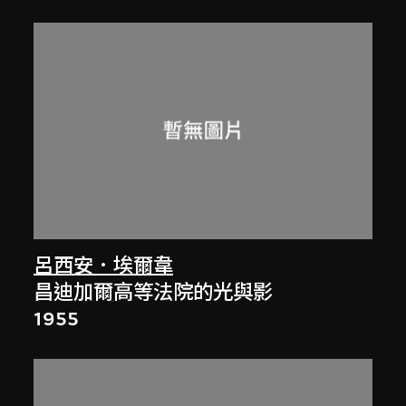
呂西安．埃爾韋
昌迪加爾高等法院的光與影
1955