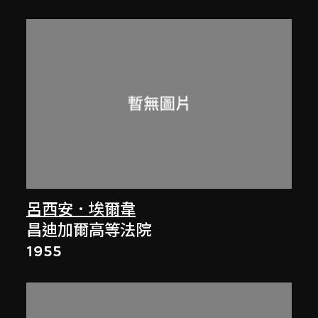
呂西安．埃爾韋
昌迪加爾高等法院
1955