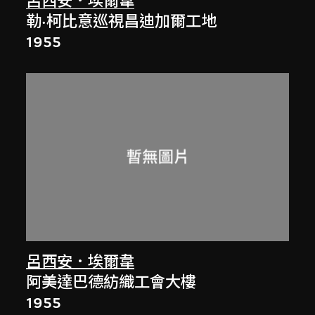
呂西安．埃爾韋
勒·柯比意巡視昌迪加爾工地
1955
呂西安．埃爾韋
阿美達巴德紡織工會大樓
1955