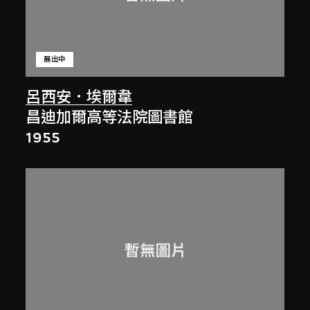
展出中
呂西安．埃爾韋
昌迪加爾高等法院圖書館
1955