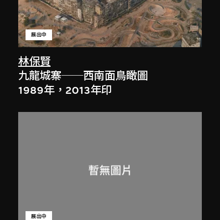
展出中
林保賢
九龍城寨──西南面鳥瞰圖
1989年，2013年印
展出中