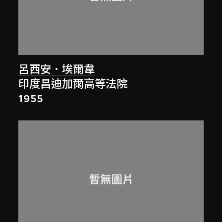
呂西安．埃爾韋
印度昌迪加爾高等法院
1955