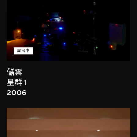
展出中
儲雲
星群 1
2006