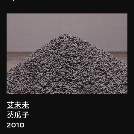
艾未未
葵瓜子
2010