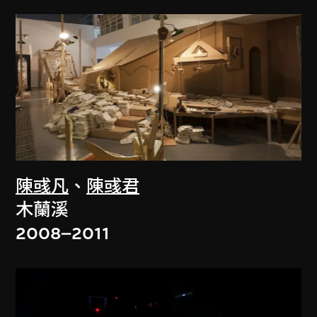
陳彧凡
、
陳彧君
木蘭溪
2008–2011