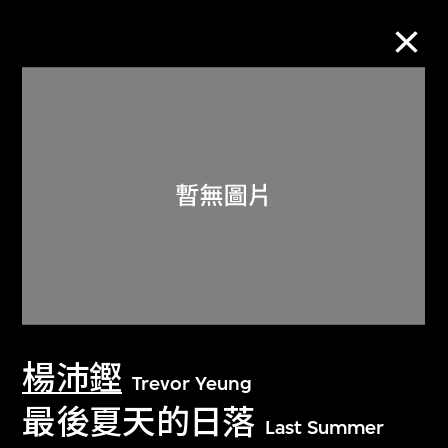
M+藏品
進一步篩選
搜索
關於M+藏品
楊沛鏗
探索世界頂級的二十及二十一世紀視覺
Trevor Yeung
文化藏品。
最後夏天的日落
Last Summer