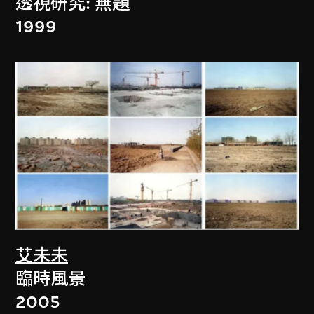
透視研究: 無題
1999
艾未未
臨時風景
2005