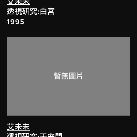
艾未未
透視研究:白宮
1995
艾未未