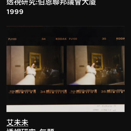
透視研究:伯恩聯邦議會大廈
1999
艾未未