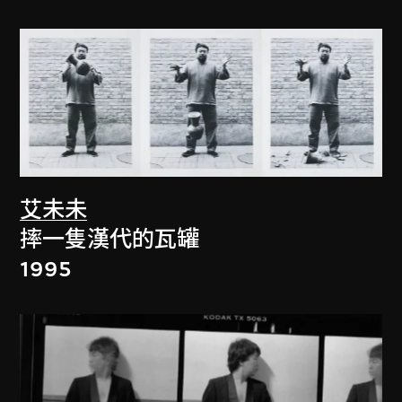
艾未未
摔一隻漢代的瓦罐
1995