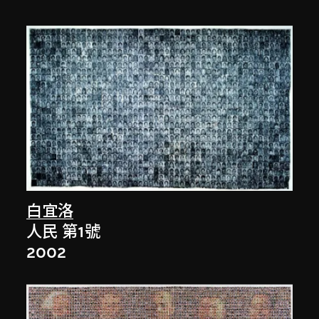
白宜洛
人民 第1號
2002