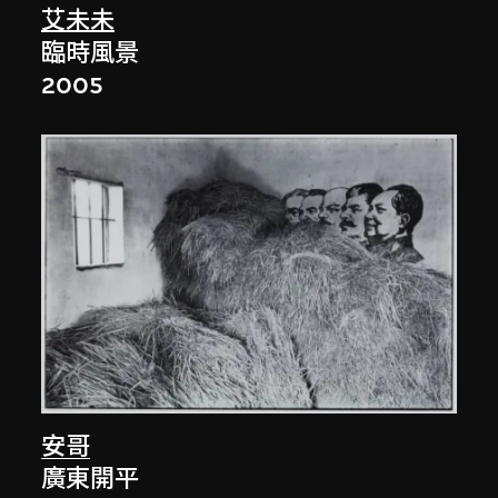
艾未未
臨時風景
2005
安哥
廣東開平