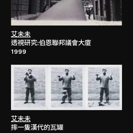
艾未未
透視研究:伯恩聯邦議會大廈
1999
艾未未
摔一隻漢代的瓦罐