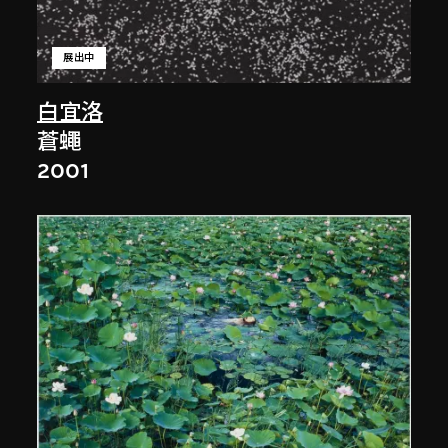
展出中
白宜洛
蒼蠅
2001