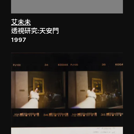
艾未未
透視研究:天安門
1997