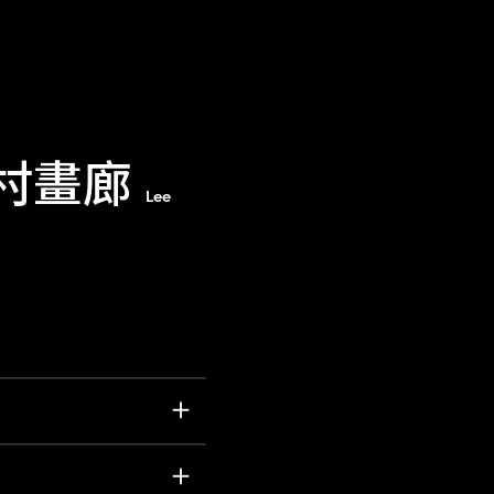
田村畫廊
Lee