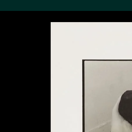
搜索M+藏品
Sea
19,052項結果
進一步篩選
關於M+藏品
探索世界頂級的二十及二十
一世紀視覺文化藏品。