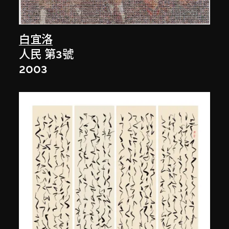
白宜洛
人民 第3號
2003