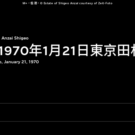
M+，香港，© Estate of Shigeo Anzaï courtesy of Zeit-Foto
Anzai Shigeo
1970年1月21日東京
o, January 21, 1970