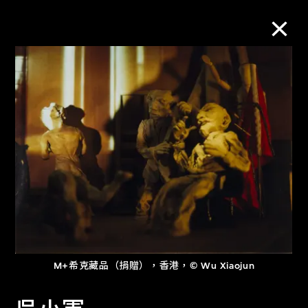
M+藏品
進一步篩選
搜索
關於M+藏品
探索世界頂級的二十及二十一世紀視覺
M+希克藏品（捐贈），香港，© Wu Xiaojun
文化藏品。