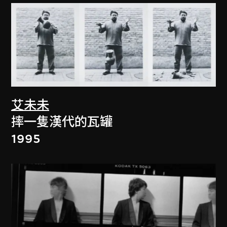
艾未未
摔一隻漢代的瓦罐
1995