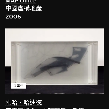
MAP Office
中國虛構地產
2006
展出中
扎哈．哈迪德