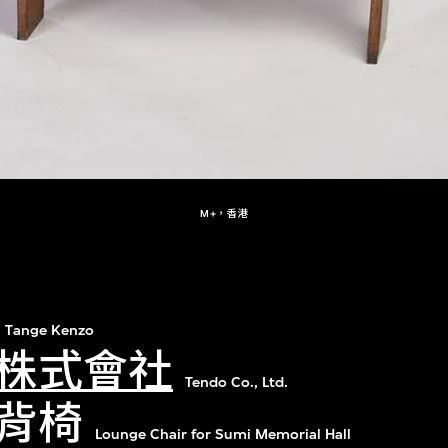
M+，香港
Tange Kenzo
株式會社
Tendo Co., Ltd.
背椅
Lounge Chair for Sumi Memorial Hall