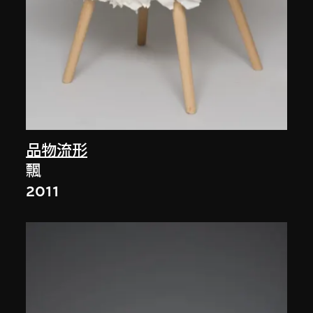
品物流形
飄
2011