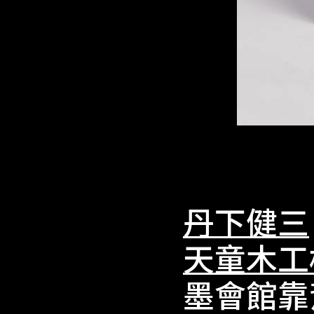
丹下健三
天童木工
墨會館靠