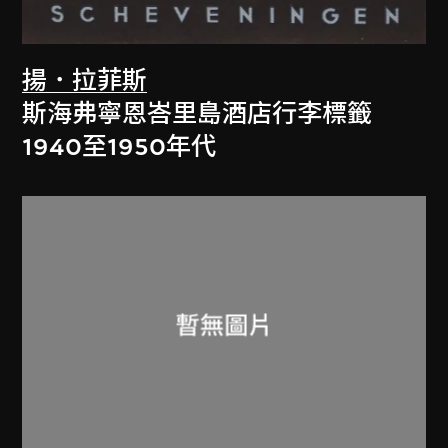
揚．拉菲斯
斯海弗寧恩峇里島酒店行李標籤
1940至1950年代