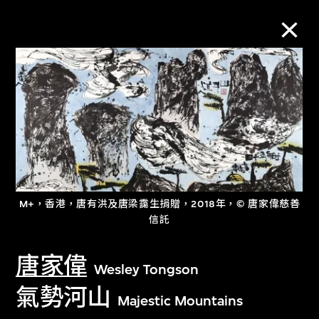
M+藏品
進一步篩選
搜索
M+，香港，唐有洪及唐梁靄生捐贈，2018年，© 唐家偉慈善
信託
關於M+藏品
唐家偉
探索世界頂級的二十及二十一世紀視覺
Wesley Tongson
文化藏品。
氣勢河山
Majestic Mountains