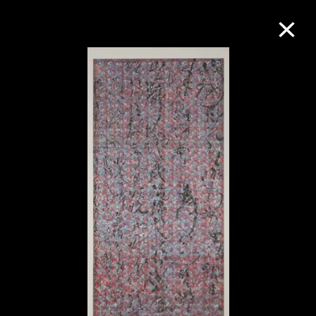
M+藏品
進一步篩選
搜索
關於M+藏品
探索世界頂級的二十及二十一世紀視覺
文化藏品。