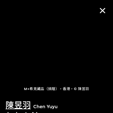
M+藏品
進一步篩選
搜索
關於M+藏品
M+希克藏品（捐贈），香港，© 陳昱羽
探索世界頂級的二十及二十一世紀視覺
文化藏品。
陳昱羽
Chen Yuyu