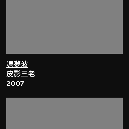
馮夢波
皮影三老
2007