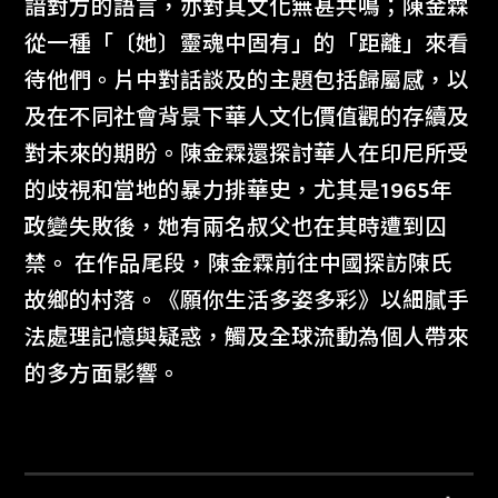
諳對方的語言，亦對其文化無甚共鳴；陳金霖
從一種「〔她〕靈魂中固有」的「距離」來看
待他們。片中對話談及的主題包括歸屬感，以
及在不同社會背景下華人文化價值觀的存續及
對未來的期盼。陳金霖還探討華人在印尼所受
的歧視和當地的暴力排華史，尤其是1965年
政變失敗後，她有兩名叔父也在其時遭到囚
禁。 在作品尾段，陳金霖前往中國探訪陳氏
故鄉的村落。《願你生活多姿多彩》以細膩手
法處理記憶與疑惑，觸及全球流動為個人帶來
的多方面影響。