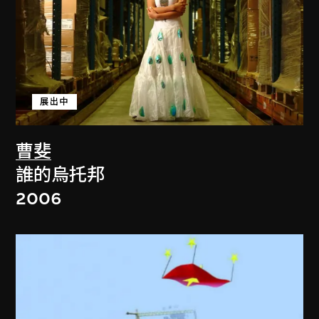
展出中
曹斐
誰的烏托邦
2006