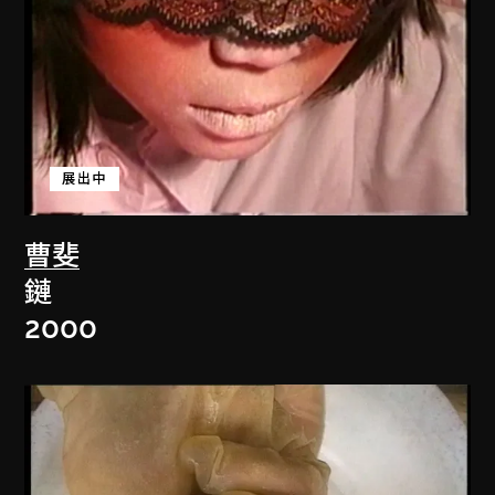
展出中
曹斐
鏈
2000