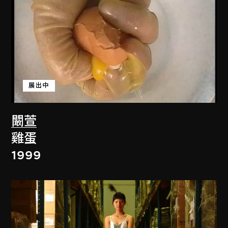
展出中
闞萱
雞蛋
1999