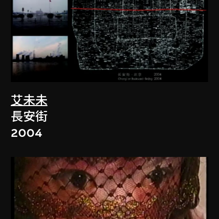
艾未未
長安街
2004