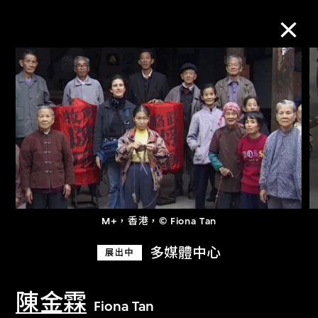
M+藏品
進一步篩選
搜索
M+，香港，© Fiona Tan
關於M+藏品
多媒體中心
展出中
探索世界頂級的二十及二十一世紀視覺
文化藏品。
陳金霖
Fiona Tan