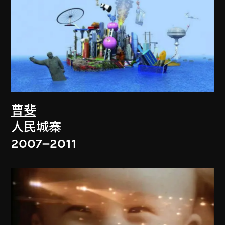
曹斐
人民城寨
2007–2011