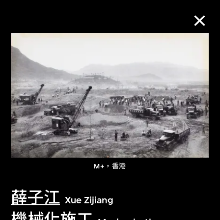
M+藏品
進一步篩選
搜索
關於M+藏品
M+，香港
探索世界頂級的二十及二十一世紀視覺
薛子江
文化藏品。
Xue Zijiang
機械化施工