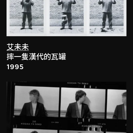
艾未未
摔一隻漢代的瓦罐
1995