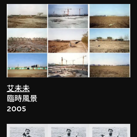
艾未未
臨時風景
2005