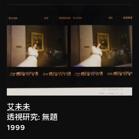
艾未未
透視研究: 無題
1999