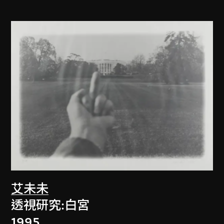
艾未未
透視研究:白宮
1995