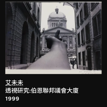
艾未未
透視研究:伯恩聯邦議會大廈
1999