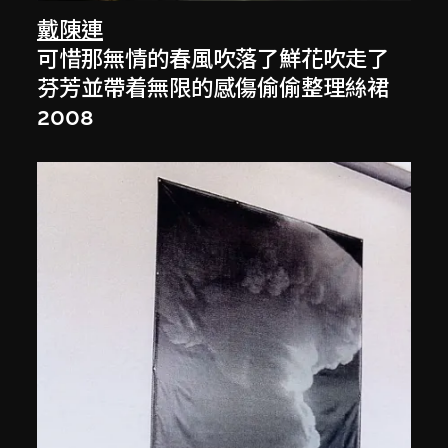
戴陳連
可惜那無情的春風吹落了鮮花吹走了
芬芳並帶着無限的感傷偷偷整理絲裙
2008