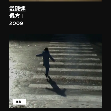
戴陳連
偏方Ⅰ
2009
展出中