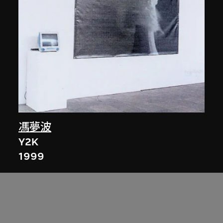
馮夢波
Y2K
1999