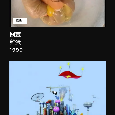
展出中
闞萱
雞蛋
1999