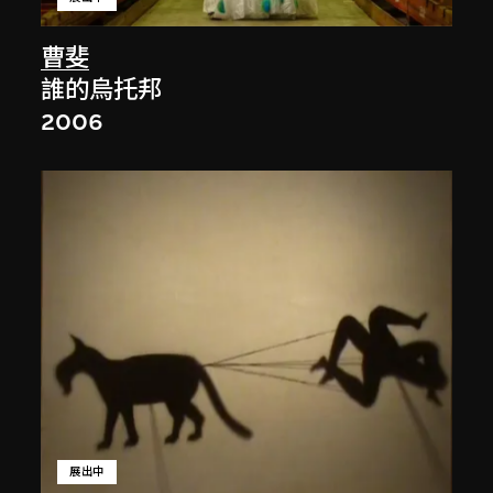
曹斐
誰的烏托邦
2006
展出中