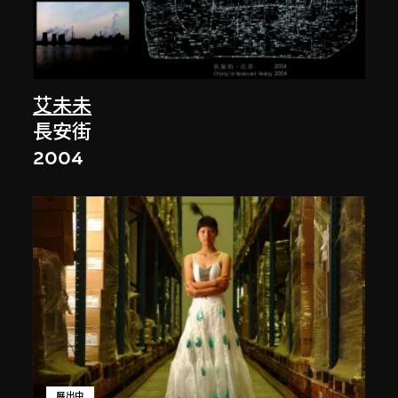
艾未未
長安街
2004
展出中