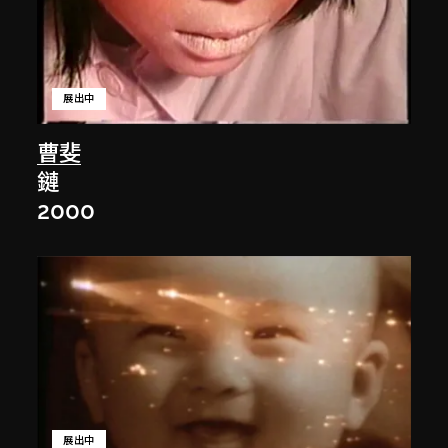
展出中
曹斐
鏈
2000
展出中