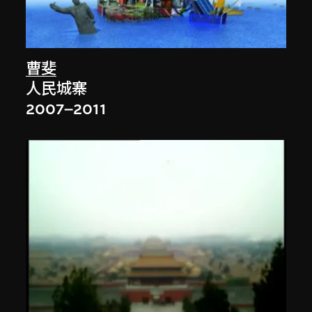
曹斐
人民城寨
2007–2011