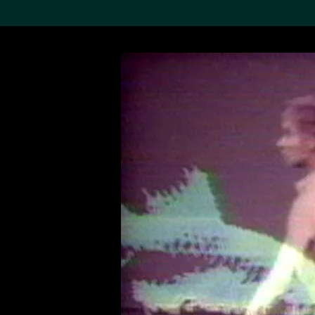
搜索M+藏品
Sea
19,052項結果
進一步篩選
關於M+藏品
探索世界頂級的二十及二十
一世紀視覺文化藏品。