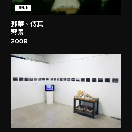
展出中
鄧華
、
傅真
琴景
2009