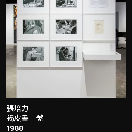
張培力
褐皮書一號
1988