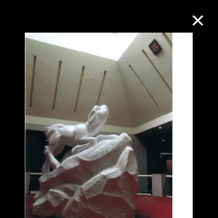
M+藏品
進一步篩選
搜索
關於M+藏品
探索世界頂級的二十及二十一世紀視覺
文化藏品。