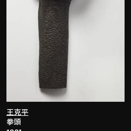
王克平
拳頭