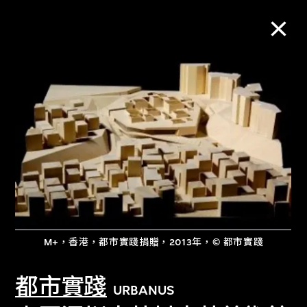
M+藏品
進一步篩選
搜索
關於M+藏品
M+，香港，都市實踐捐贈，2013年，© 都市實踐
探索世界頂級的二十及二十一世紀視覺
文化藏品。
都市實踐
URBANUS