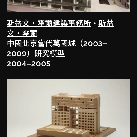
斯蒂文．霍爾建築事務所
、
斯蒂
文．霍爾
中國北京當代萬國城（2003–
2009）研究模型
2004–2005