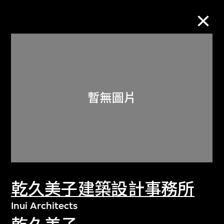
M+藏品
進一步篩選
搜索
關於M+藏品
乾久美子建築設計事務所
探索世界頂級的二十及二十一世紀視覺
文化藏品。
Inui Architects