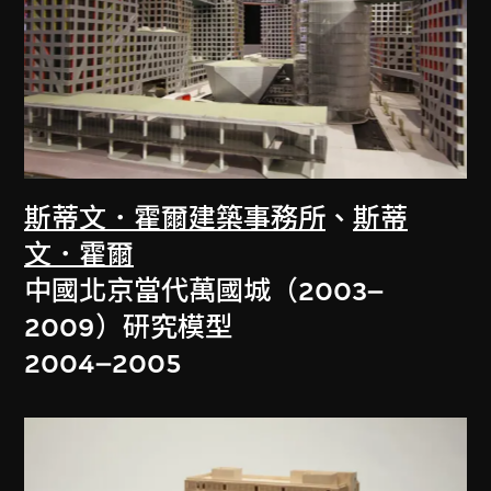
斯蒂文．霍爾建築事務所
、
斯蒂
文．霍爾
中國北京當代萬國城（2003–
2009）研究模型
2004–2005