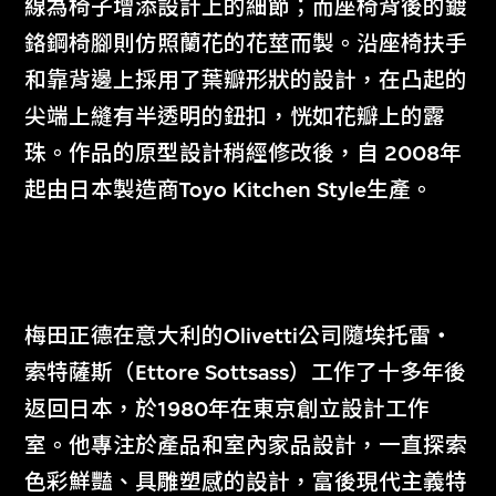
線為椅子增添設計上的細節；而座椅背後的鍍
鉻鋼椅腳則仿照蘭花的花莖而製。沿座椅扶手
和靠背邊上採用了葉瓣形狀的設計，在凸起的
尖端上縫有半透明的鈕扣，恍如花瓣上的露
珠。作品的原型設計稍經修改後，自 2008年
起由日本製造商Toyo Kitchen Style生產。
梅田正德在意大利的Olivetti公司隨埃托雷‧
索特薩斯（Ettore Sottsass）工作了十多年後
返回日本，於1980年在東京創立設計工作
室。他專注於產品和室內家品設計，一直探索
色彩鮮豔、具雕塑感的設計，富後現代主義特