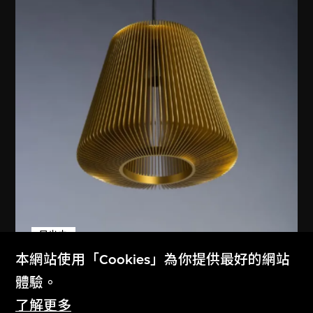
展出中
本網站使用「Cookies」為你提供最好的網站
體驗。
邁克爾．楊
、
EOQ
了解更多
「Bramah」吊燈