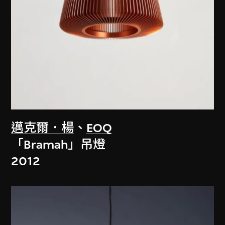
邁克爾．楊
、
EOQ
「Bramah」吊燈
2012