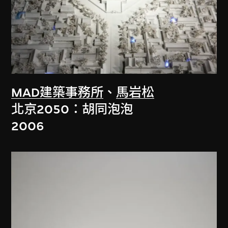
MAD建築事務所
、
馬岩松
北京2050：胡同泡泡
2006