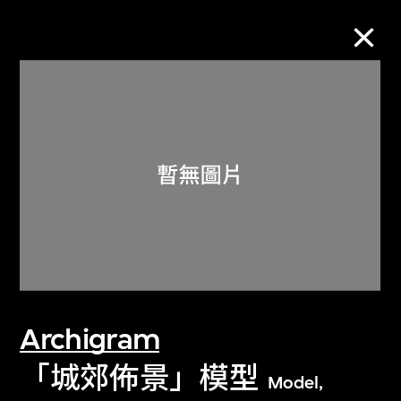
M+藏品
進一步篩選
搜索
關於M+藏品
Archigram
探索世界頂級的二十及二十一世紀視覺
文化藏品。
「城郊佈景」模型
Model,