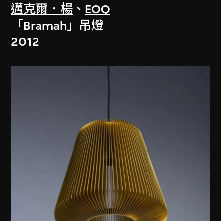
邁克爾．楊
、
EOQ
「Bramah」吊燈
2012