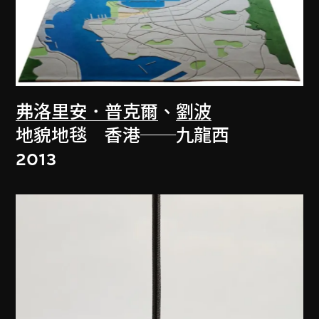
弗洛里安．普克爾
、
劉波
地貌地毯 香港──九龍西
2013