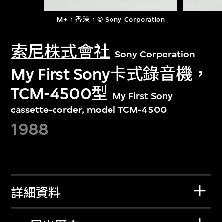
M+，香港，© Sony Corporation
索尼株式會社
Sony Corporation
My First Sony卡式錄音機，
TCM-4500型
My First Sony
cassette-corder, model TCM-4500
1988
詳細資料