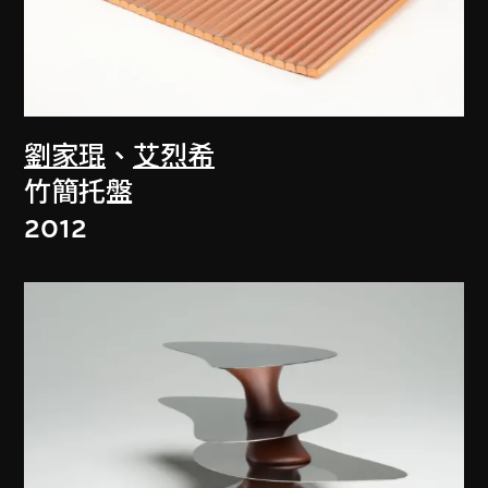
劉家琨
、
艾烈希
竹簡托盤
2012