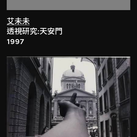
艾未未
透視研究:天安門
1997