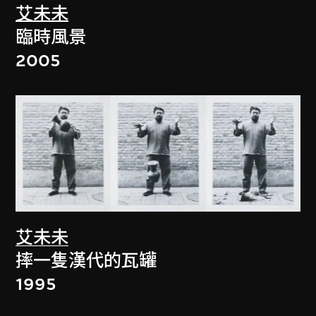
艾未未
臨時風景
2005
艾未未
摔一隻漢代的瓦罐
1995