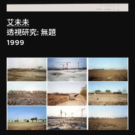
艾未未
透視研究: 無題
1999