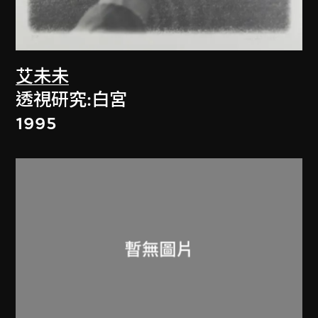
艾未未
透視研究:白宮
1995