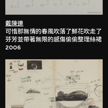
戴陳連
可惜那無情的春風吹落了鮮花吹走了
芬芳並帶著無限的感傷偷偷整理絲裙
2006