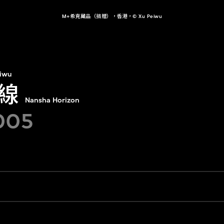
M+希克藏品（捐贈），香港，© Xu Peiwu
iwu
線
Nansha Horizon
005