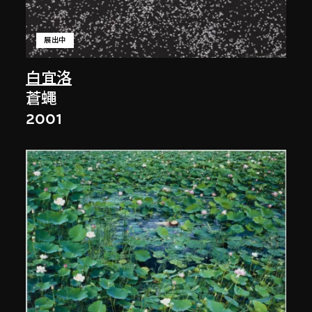
展出中
白宜洛
蒼蠅
2001