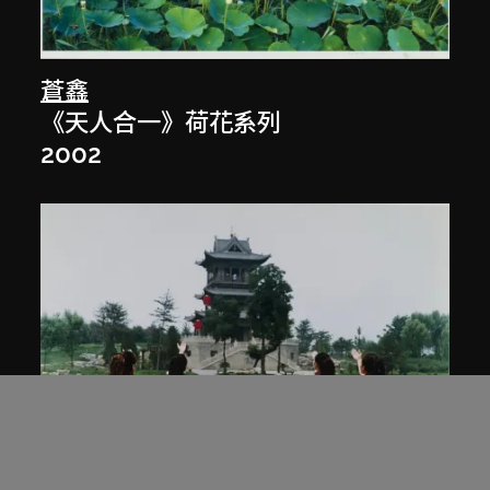
蒼鑫
《天人合一》荷花系列
2002