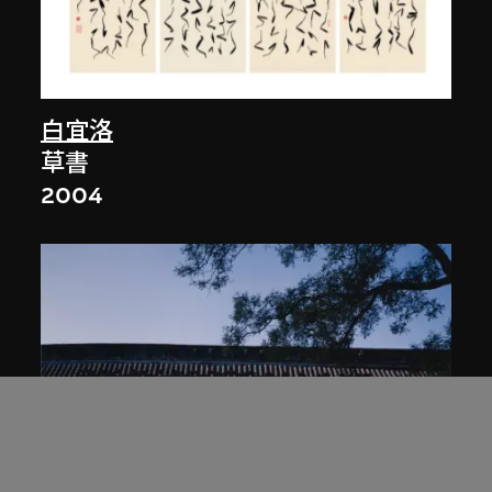
白宜洛
草書
2004