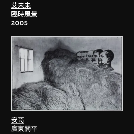
艾未未
臨時風景
2005
安哥
廣東開平