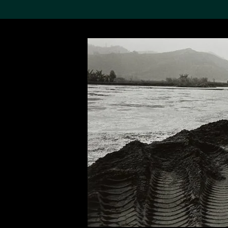
搜索M+藏品
Sea
19,052項結果
進一步篩選
關於M+藏品
探索世界頂級的二十及二十
一世紀視覺文化藏品。