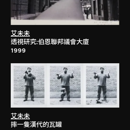
艾未未
透視研究:伯恩聯邦議會大廈
1999
艾未未
摔一隻漢代的瓦罐