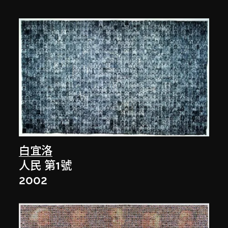
白宜洛
人民 第1號
2002