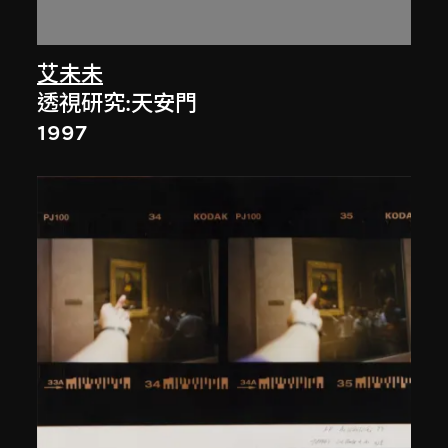
艾未未
透視研究:天安門
1997