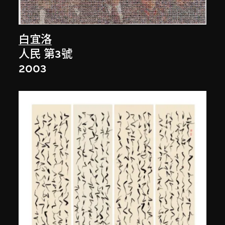
白宜洛
人民 第3號
2003