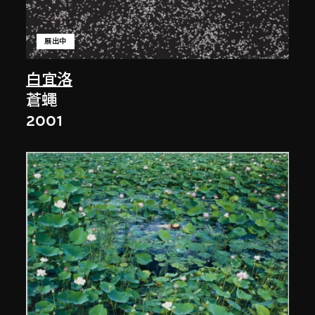
展出中
白宜洛
蒼蠅
2001