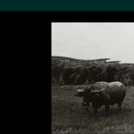
搜索M+藏品
Sea
19,052項結果
進一步篩選
關於M+藏品
探索世界頂級的二十及二十
一世紀視覺文化藏品。