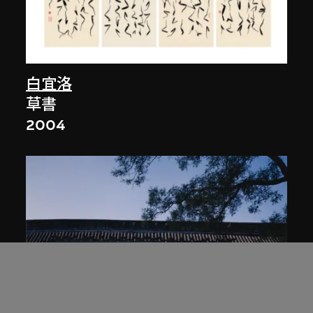
白宜洛
草書
2004