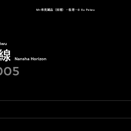
M+希克藏品（捐贈），香港，© Xu Peiwu
iwu
線
Nansha Horizon
005