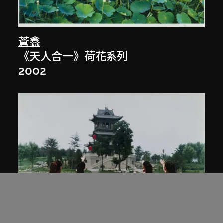
蒼鑫
《天人合一》荷花系列
2002