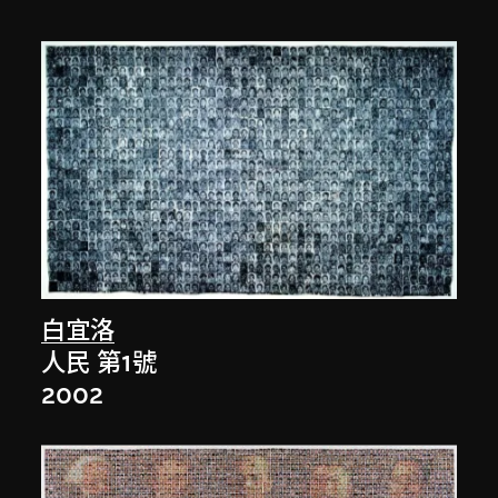
白宜洛
人民 第1號
2002