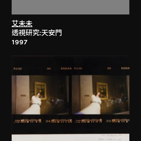
艾未未
透視研究:天安門
1997