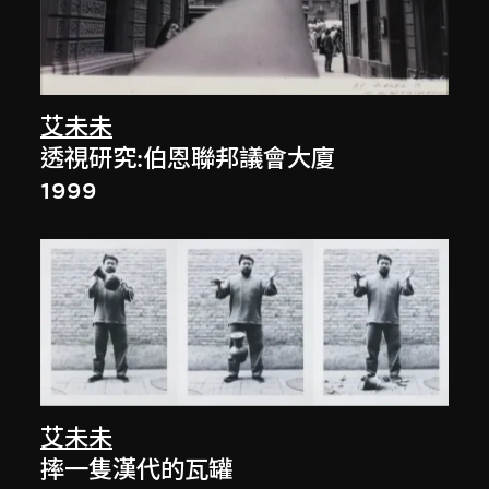
艾未未
透視研究:伯恩聯邦議會大廈
1999
艾未未
摔一隻漢代的瓦罐