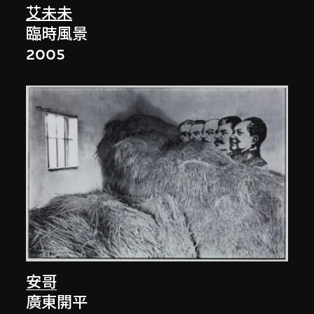
艾未未
臨時風景
2005
安哥
廣東開平