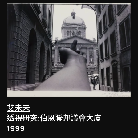
艾未未
透視研究:伯恩聯邦議會大廈
1999