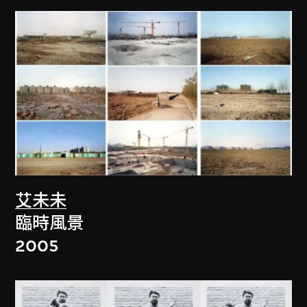
艾未未
臨時風景
2005