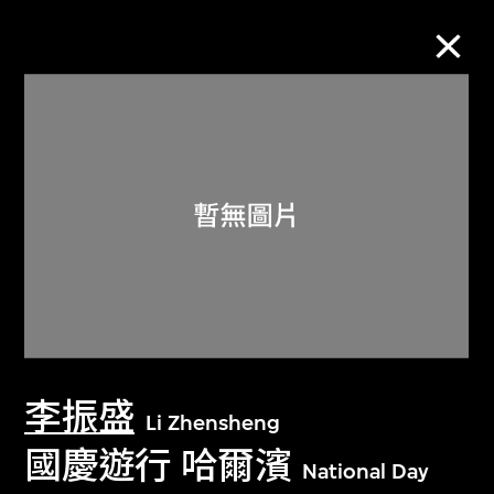
M+藏品
進一步篩選
搜索
關於M+藏品
李振盛
探索世界頂級的二十及二十一世紀視覺
Li Zhensheng
文化藏品。
國慶遊行 哈爾濱
National Day