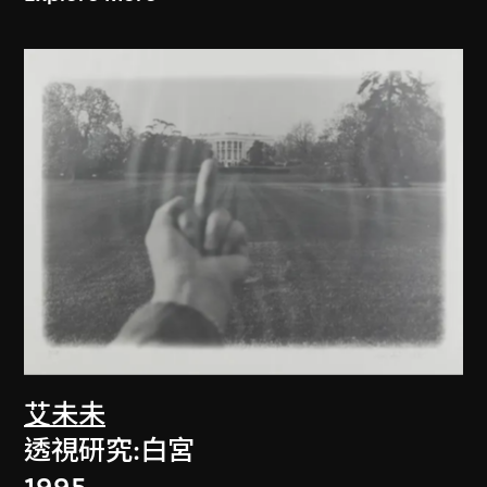
艾未未
透視研究:白宮
1995