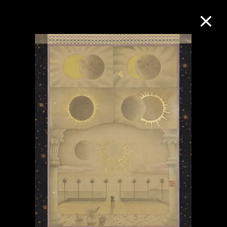
M+藏品
進一步篩選
搜索
關於M+藏品
探索世界頂級的二十及二十一世紀視覺
文化藏品。