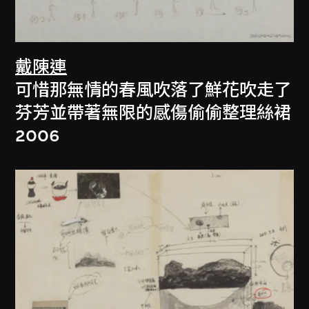
戴陳連
可惜那無情的春風吹落了鮮花吹走了
芬芳並帶著無限的感傷偷偷整理絲裙
2006