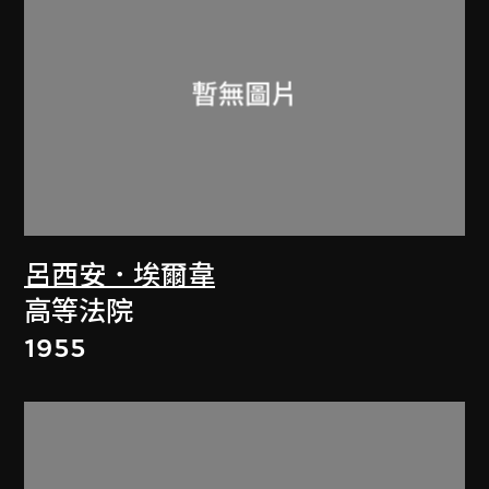
呂西安．埃爾韋
高等法院
1955