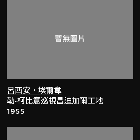
呂西安．埃爾韋
勒·柯比意巡視昌迪加爾工地
1955