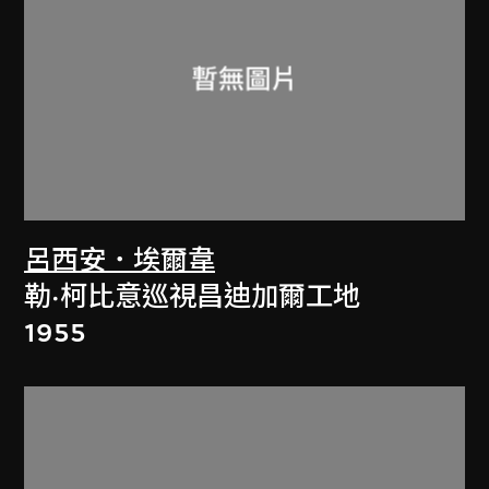
呂西安．埃爾韋
勒·柯比意巡視昌迪加爾工地
1955