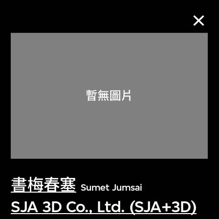
M+藏品
進一步篩選
搜索
關於M+藏品
書梅春塞
探索世界頂級的二十及二十一世紀視覺
Sumet Jumsai
文化藏品。
SJA 3D Co., Ltd. (SJA+3D)