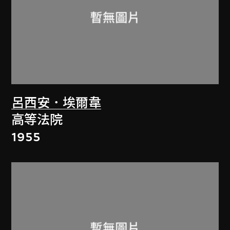
呂西安．埃爾韋
高等法院
1955