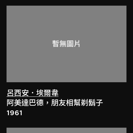
呂西安．埃爾韋
阿美達巴德，朋友相幫剃鬍子
1961