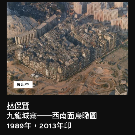
展出中
林保賢
九龍城寨──西南面鳥瞰圖
1989年，2013年印