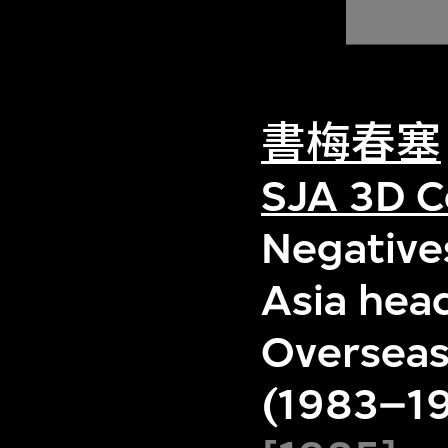
書梅春塞
SJA 3D C
Negatives
Asia hea
Overseas
(1983–19