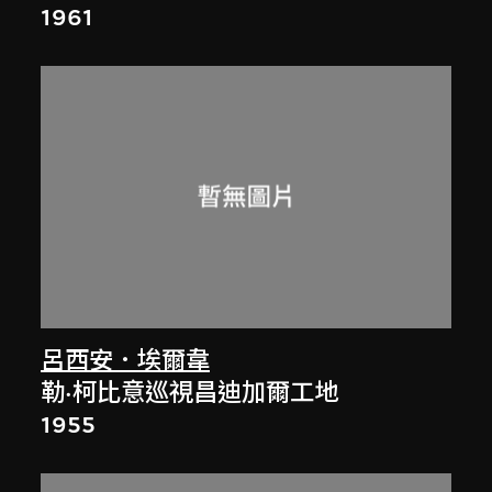
1961
呂西安．埃爾韋
勒·柯比意巡視昌迪加爾工地
1955