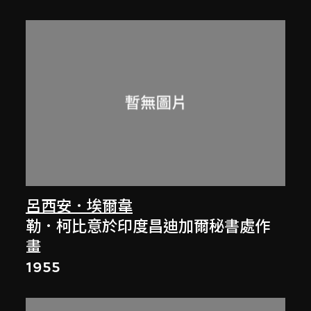
呂西安．埃爾韋
勒．柯比意於印度昌迪加爾秘書處作
畫
1955