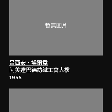
呂西安．埃爾韋
阿美達巴德紡織工會大樓
1955