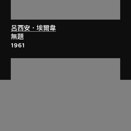
呂西安．埃爾韋
無題
1961
展出中