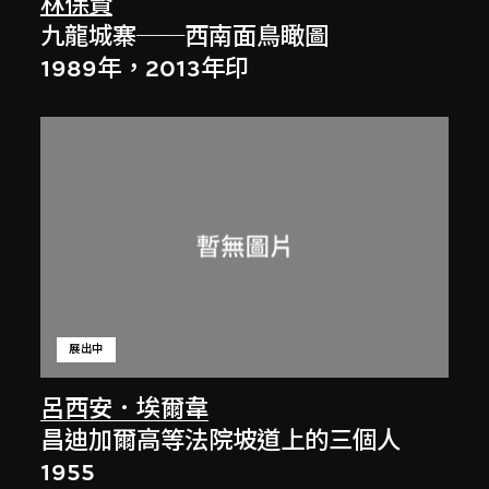
林保賢
九龍城寨──西南面鳥瞰圖
1989年，2013年印
展出中
呂西安．埃爾韋
昌迪加爾高等法院坡道上的三個人
1955