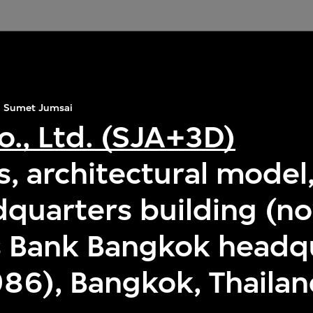
Sumet Jumsai
o., Ltd. (SJA+3D)
, architectural model
dquarters building (n
 Bank Bangkok headq
86), Bangkok, Thaila