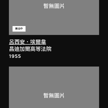
展出中
呂西安．埃爾韋
昌迪加爾高等法院
1955