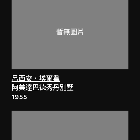
呂西安．埃爾韋
阿美達巴德秀丹別墅
1955