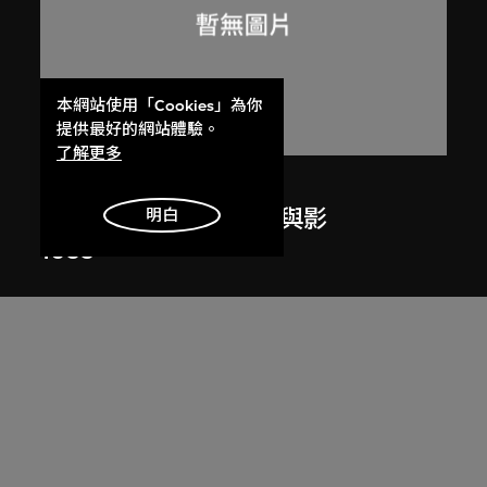
本網站使用「Cookies」為你
提供最好的網站體驗。
了解更多
呂西安．埃爾韋
昌迪加爾高等法院的光與影
明白
1955