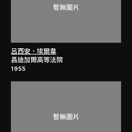
呂西安．埃爾韋
昌迪加爾高等法院
1955