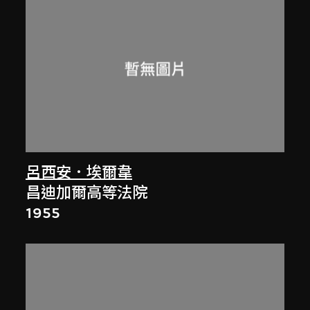
呂西安．埃爾韋
昌迪加爾高等法院
1955