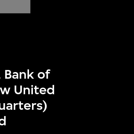
, Bank of
ow United
uarters)
nd