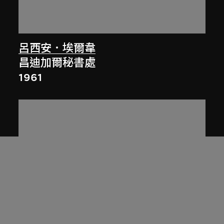
呂西安．埃爾韋
昌迪加爾秘書處
1961