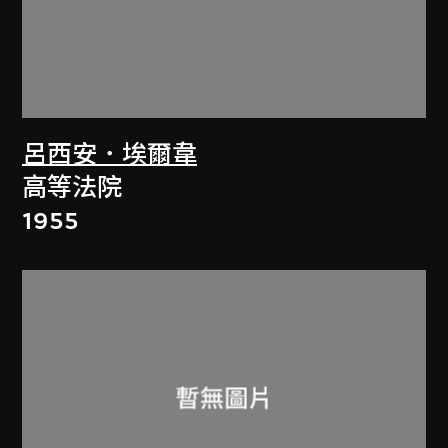
呂西安．埃爾韋
高等法院
1955