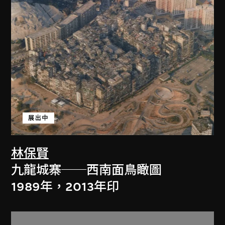
展出中
林保賢
九龍城寨──西南面鳥瞰圖
1989年，2013年印