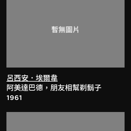
呂西安．埃爾韋
阿美達巴德，朋友相幫剃鬍子
1961