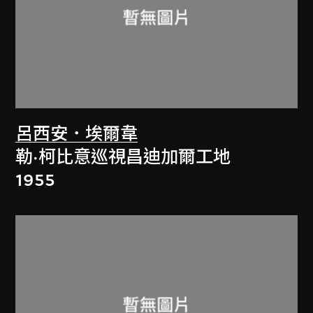
呂西安．埃爾韋
勒·柯比意巡視昌迪加爾工地
1955