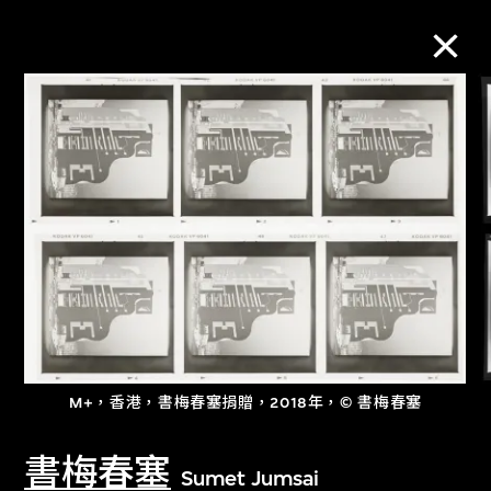
M+藏品
進一步篩選
搜索
關於M+藏品
M+，香港，書梅春塞捐贈，2018年，© 書梅春塞
探索世界頂級的二十及二十一世紀視覺
文化藏品。
書梅春塞
Sumet Jumsai