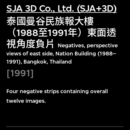
SJA 3D Co., Ltd. (SJA+3D)
泰國曼谷民族報大樓
（1988至1991年）東面透
視角度負片
Negatives, perspective
views of east side, Nation Building (1988–
1991), Bangkok, Thailand
[1991]
Four negative strips containing overall
twelve images.