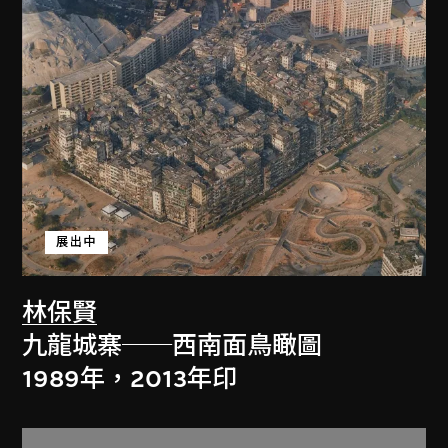
展出中
林保賢
九龍城寨──西南面鳥瞰圖
1989年，2013年印