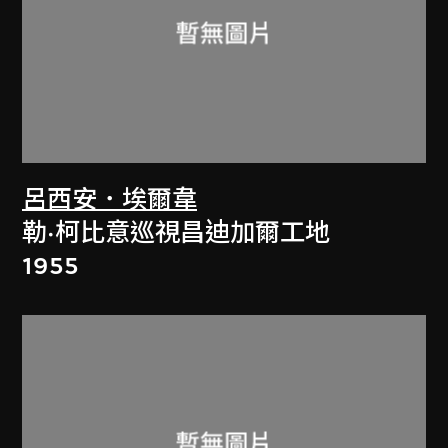
呂西安．埃爾韋
勒·柯比意巡視昌迪加爾工地
1955