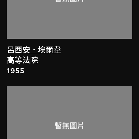
呂西安．埃爾韋
高等法院
1955