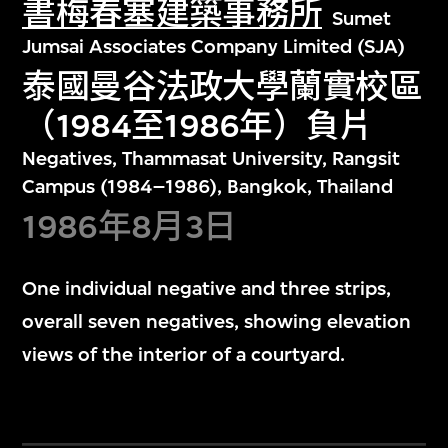
書梅春塞建築事務所
Sumet
Jumsai Associates Company Limited (SJA)
泰國曼谷法政大學蘭實校區
（1984至1986年）負片
Negatives, Thammasat University, Rangsit
Campus (1984–1986), Bangkok, Thailand
1986年8月3日
One individual negative and three strips,
overall seven negatives, showing elevation
views of the interior of a courtyard.