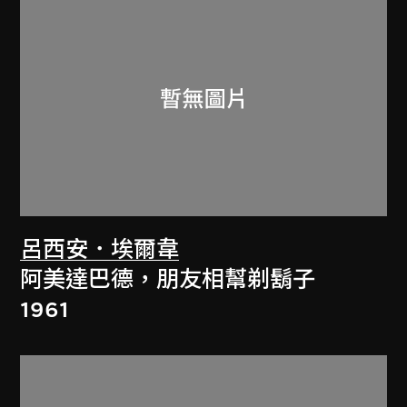
呂西安．埃爾韋
阿美達巴德，朋友相幫剃鬍子
1961