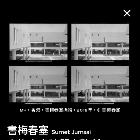
M+藏品
進一步篩選
搜索
關於M+藏品
M+，香港，書梅春塞捐贈，2018年，© 書梅春塞
探索世界頂級的二十及二十一世紀視覺
文化藏品。
書梅春塞
Sumet Jumsai