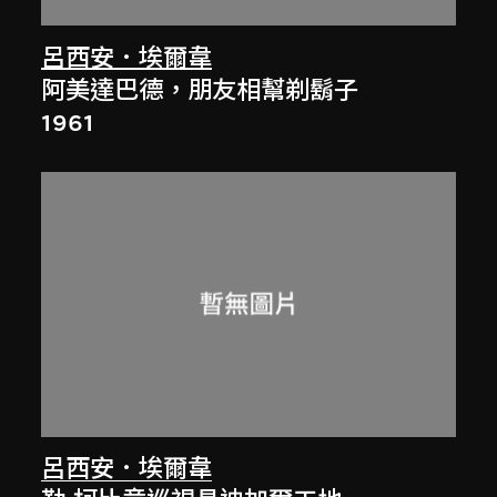
呂西安．埃爾韋
阿美達巴德，朋友相幫剃鬍子
1961
呂西安．埃爾韋