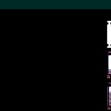
搜索M+藏品
Sea
19,052項結果
進一步篩選
關於M+藏品
探索世界頂級的二十及二十
一世紀視覺文化藏品。