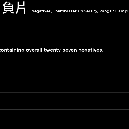
）負片
Negatives, Thammasat University, Rangsit Camp
 containing overall twenty-seven negatives.