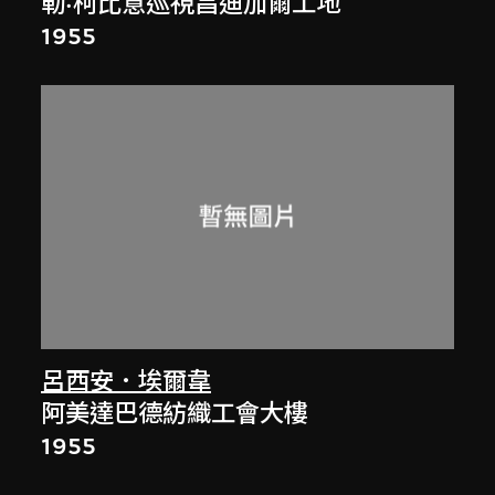
勒·柯比意巡視昌迪加爾工地
1955
呂西安．埃爾韋
阿美達巴德紡織工會大樓
1955