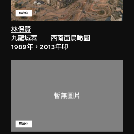
展出中
林保賢
九龍城寨──西南面鳥瞰圖
1989年，2013年印
展出中