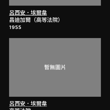
呂西安．埃爾韋
昌迪加爾（高等法院）
1955
呂西安．埃爾韋