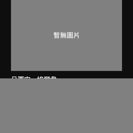
呂西安．埃爾韋
昌迪加爾高等法院
1955