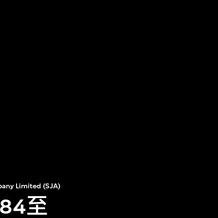
any Limited (SJA)
84至