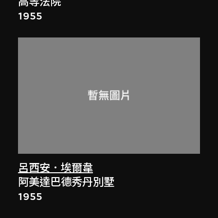
高等法院
1955
呂西安．埃爾韋
阿美達巴德秀丹別墅
1955