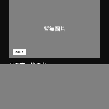
展出中
呂西安．埃爾韋
昌迪加爾高等法院
1955