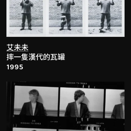
艾未未
摔一隻漢代的瓦罐
1995