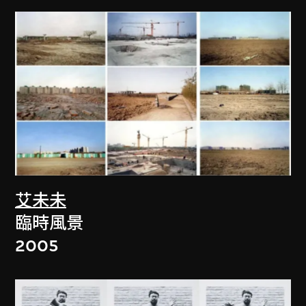
艾未未
臨時風景
2005