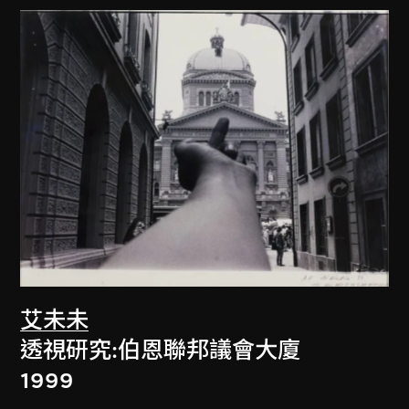
艾未未
透視研究:伯恩聯邦議會大廈
1999