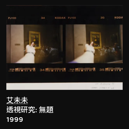
艾未未
透視研究: 無題
1999