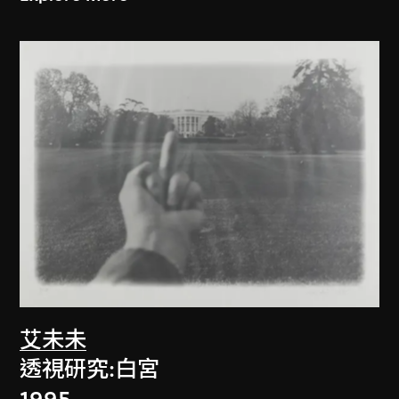
艾未未
透視研究:白宮