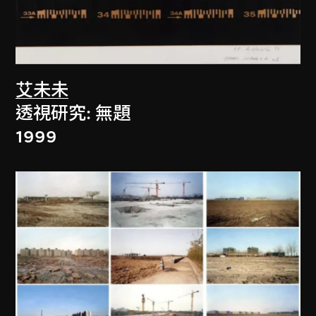
艾未未
透視研究: 無題
1999