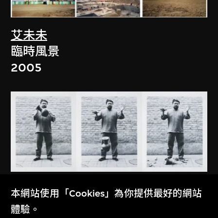
艾未未
臨時風景
2005
艾未未
本網站使用「Cookies」為你提供最好的網站
摔一隻漢代的瓦罐
體驗。