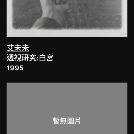
艾未未
透視研究:白宮
1995