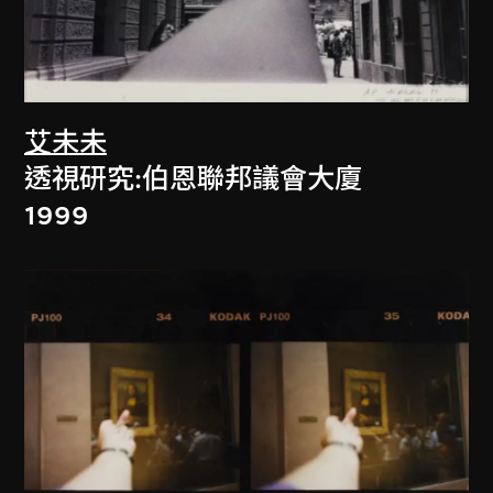
艾未未
透視研究:伯恩聯邦議會大廈
1999