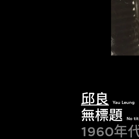
邱良
Yau Leung
無標題
No tit
1960年