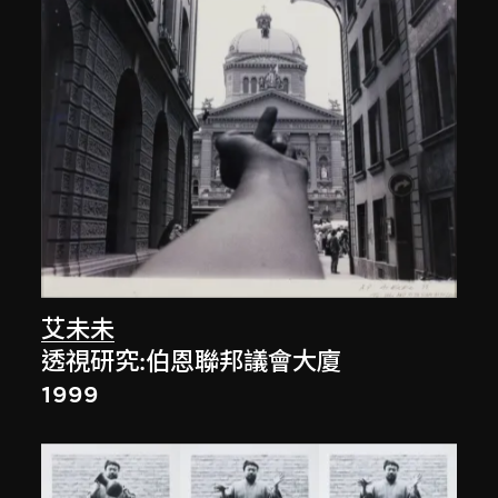
艾未未
透視研究:伯恩聯邦議會大廈
1999