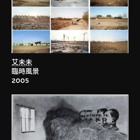
艾未未
臨時風景
2005