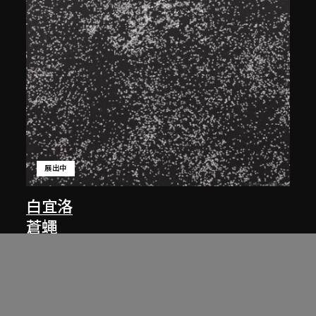
展出中
白宜洛
蒼蠅
2001