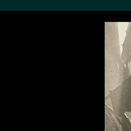
搜索M+藏品
Sea
19,052項結果
進一步篩選
關於M+藏品
探索世界頂級的二十及二十
一世紀視覺文化藏品。