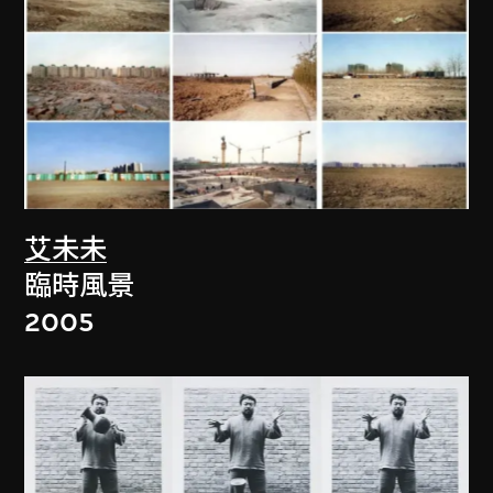
艾未未
臨時風景
2005