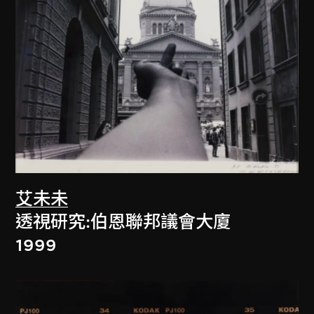
艾未未
透視研究:伯恩聯邦議會大廈
1999