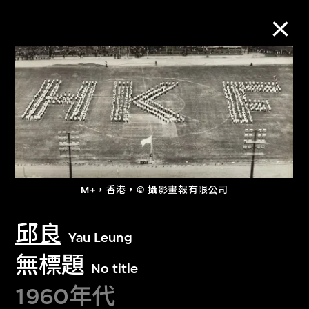
M+藏品
進一步篩選
搜索
M+，香港，© 攝影畫報有限公司
關於M+藏品
邱良
Yau Leung
探索世界頂級的二十及二十一世紀視覺
無標題
No title
文化藏品。
1960年代