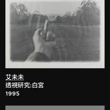
艾未未
透視研究:白宮
1995