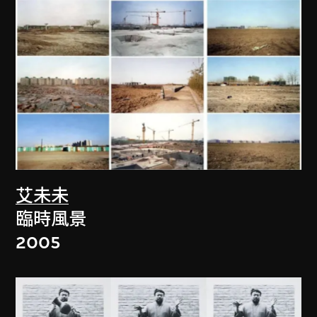
艾未未
臨時風景
2005