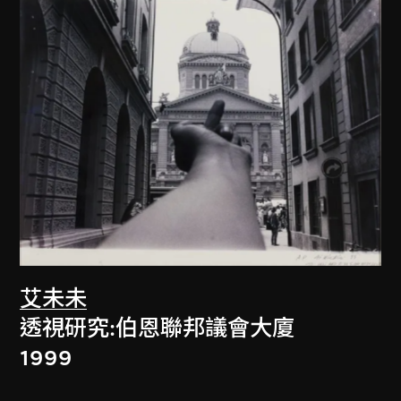
艾未未
透視研究:伯恩聯邦議會大廈
1999