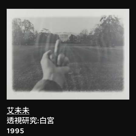
艾未未
透視研究:白宮
1995