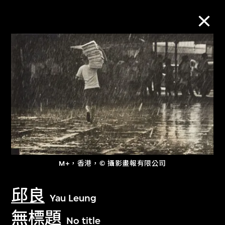
M+藏品
進一步篩選
搜索
關於M+藏品
M+，香港，© 攝影畫報有限公司
探索世界頂級的二十及二十一世紀視覺
邱良
Yau Leung
文化藏品。
無標題
No title