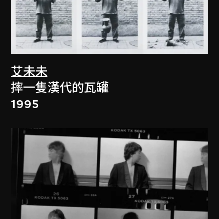
艾未未
摔一隻漢代的瓦罐
1995