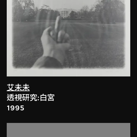
艾未未
透視研究:白宮
1995