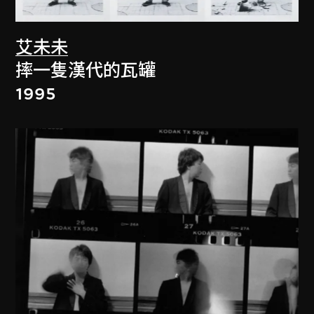
艾未未
摔一隻漢代的瓦罐
1995