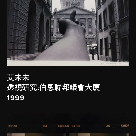
艾未未
透視研究:伯恩聯邦議會大廈
1999