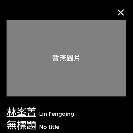
M+藏品
進一步篩選
搜索
關於M+藏品
林峯菁
探索世界頂級的二十及二十一世紀視覺
Lin Fengqing
文化藏品。
無標題
No title