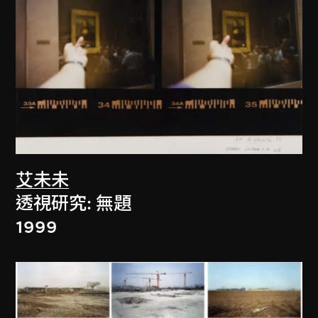
艾未未
透視研究: 無題
1999