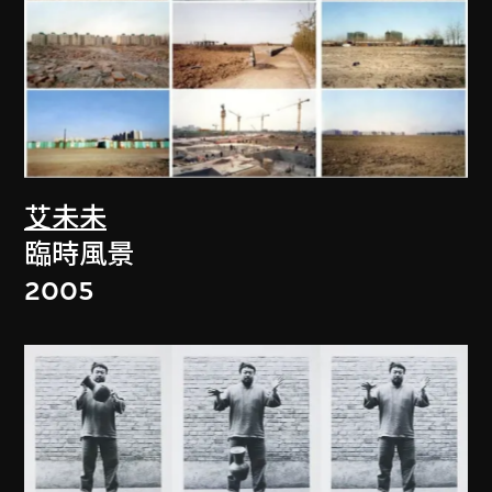
艾未未
臨時風景
2005